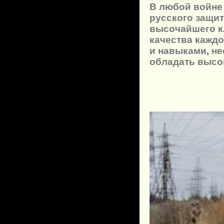
В любой войне 
русского защит
высочайшего к
качества каждо
и навыками, н
обладать высо