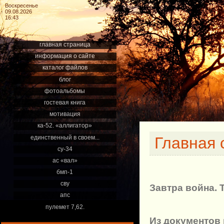
Воскресенье
09.08.2026
16:43
главная страница
информация о сайте
каталог файлов
блог
фотоальбомы
гостевая книга
мотивация
ка-52. «аллигатор»
единственный в своем...
Главная 
су-34
ас «вал»
бмп-1
сву
Завтра война. 
апс
пулемет 7,62.
Из документов 