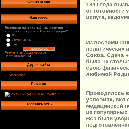
Форма входа
1941 года вызв
от готовности 
испуга, недоум
Наш опрос
Возможен ли в ближайшем времени
конфликт на границе Сирии и Турции?
Да
Сомневаюсь
Из воспоминани
Нет
политических 
Результаты
|
Архив опросов
Союза. Сдача н
Всего ответов:
43
была не столь
Друзья сайта
свою физическ
любимой Роди
Мотоспорт
Реклама
Проводилось в
условиях, вкл
Посещаемость
медицинской п
из популярных 
Все были увере
подготовленнее