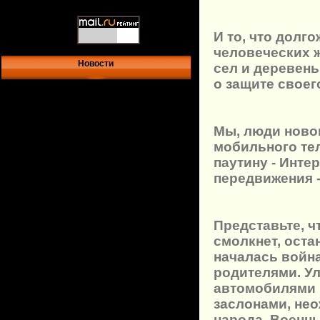
И то, что дол
человеческих ж
Новости
сел и деревень
о защите своег
Мы, люди новог
мобильного те
паутину - Инте
передвижения 
Представьте, ч
смолкнет, оста
началась война
родителями. У
автомобилями 
заслонами, нео
народа. Военны